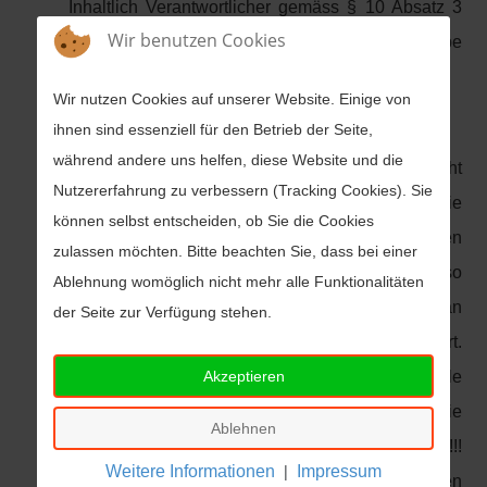
Inhaltlich Verantwortlicher gemäss § 10 Absatz 3
Wir benutzen Cookies
MbDStV: Vorstand der IPA-Landesgruppe
Sachsen-Anhalt (Anschrift wie oben)
Wir nutzen Cookies auf unserer Website. Einige von
Wichtiger Hinweis:
ihnen sind essenziell für den Betrieb der Seite,
während andere uns helfen, diese Website und die
Mit Urteil vom 12. Mai 1998 hat das Landesgericht
Nutzererfahrung zu verbessern (Tracking Cookies). Sie
Hamburg entschieden, dass man durch die
können selbst entscheiden, ob Sie die Cookies
Ausbringung eines Links die Inhalte der gelinkten
zulassen möchten. Bitte beachten Sie, dass bei einer
Seite ggf. mit zu verantworten hat. Dies kann, so
Ablehnung womöglich nicht mehr alle Funktionalitäten
das LG, nur dadurch verhindert werden, dass man
der Seite zur Verfügung stehen.
sich ausdrücklich von diesen Inhalten distanziert.
Wir haben Links zu anderen Seiten gelegt. Für alle
Akzeptieren
Links gilt, dass wir keinen Einfluss auf die
Ablehnen
Gestaltung und die Inhalte dieser Seiten haben!!!
|
Weitere Informationen
Impressum
Wir distanzieren uns hiermit ausdrücklich von allen