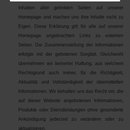
Inhalten aller gelinkten Seiten auf unserer
Homepage und machen uns ihre Inhalte nicht zu
Eigen. Diese Erklärung gilt für alle auf unserer
Homepage angebrachten Links zu externen
Seiten. Die Zusammenstellung der Informationen
erfolgte mit der gebotenen Sorgfalt. Gleichwohl
übernehmen wir keinerlei Haftung, aus welchem
Rechtsgrund auch immer, für die Richtigkeit,
Aktualität und Vollständigkeit der übermittelten
Informationen. Wir behalten uns das Recht vor, die
auf dieser Website angebotenen Informationen,
Produkte oder Dienstleistungen ohne gesonderte
Ankündigung jederzeit zu verändern oder zu
aktualisieren.